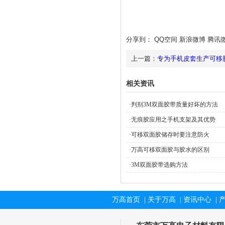
分享到：
QQ空间
新浪微博
腾讯
上一篇：
专为手机皮套生产可移
电子是一个。
相关资讯
·
判别3M双面胶带质量好坏的方法
·
无痕胶应用之手机支架及其优势
·
可移双面胶储存时要注意防火
·
万高可移双面胶与胶水的区别
·
3M双面胶带选购方法
万高首页
|
关于万高
|
资讯中心
|