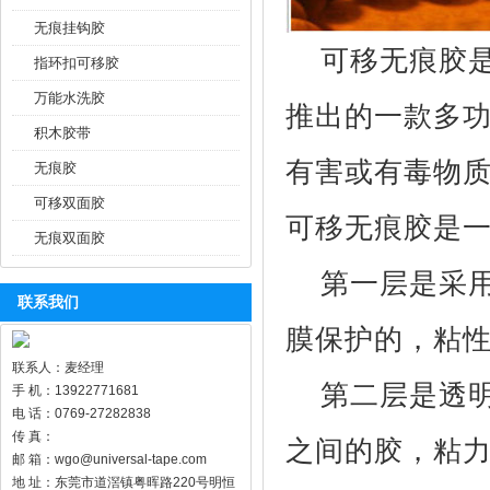
无痕挂钩胶
可移无痕胶
指环扣可移胶
万能水洗胶
推出的一款多
积木胶带
有害或有毒物
无痕胶
可移双面胶
可移无痕胶是
无痕双面胶
第一层是采用
联系我们
膜保护的，粘
联系人：麦经理
第二层是透明
手 机：13922771681
电 话：0769-27282838
传 真：
之间的胶，粘
邮 箱：wgo@universal-tape.com
地 址：东莞市道滘镇粤晖路220号明恒