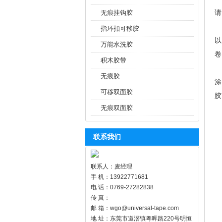
请
无痕挂钩胶
指环扣可移胶
以
万能水洗胶
卷
积木胶带
方
无痕胶
涂
可移双面胶
胶
无痕双面胶
联系我们
联系人：麦经理
手 机：13922771681
电 话：0769-27282838
传 真：
邮 箱：wgo@universal-tape.com
地 址：东莞市道滘镇粤晖路220号明恒