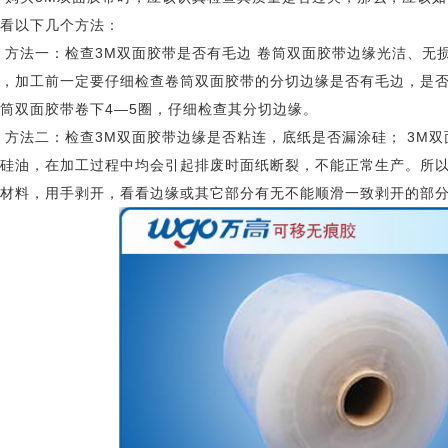
看以下几个方法：
方法一：检查3M双面胶带是否有毛边 卷筒双面胶带边缘光洁、无
，加工前一定要仔细检查卷筒双面胶带的分切边缘是否有毛边，是
筒双面胶带卷下4—5圈，仔细检查其分切边缘。
法二：检查3M双面胶带边缘是否粘连，底纸是否漏涂硅； 3M双
硅油，在加工过程中均会引起排废时面纸断裂，不能正常生产。所以
材料，用手剥开，看看边缘或其它部分有无不能顺滑一致剥开的部