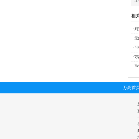
上
相
·
判
·
无
·
可
·
万
·
3
万高首