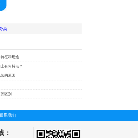
分类
的特征和用途
钩上有何特点？
脱落的原因
钉胶区别
联系我们
线：