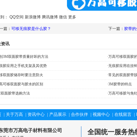
享到：
QQ空间
新浪微博
腾讯微博
微信
更多
一篇：
可移无痕胶是什么胶？
下一篇：
胶带的
关资讯
别3M双面胶带质量好坏的方法
·
万高可移双面胶
痕胶应用之手机支架及其优势
·
无痕胶应用在挂
移双面胶储存时要注意防火
·
常见的双面胶带
高可移双面胶与胶水的区别
·
3M胶带的特点
M双面胶带选购方法
·
万高可移胶与免
页
|
关于万高
|
资讯中心
|
产品展示
|
合作伙伴
|
视频中心
|
在线留言
|
东莞市万高电子材料有限公司
全国统一服务热