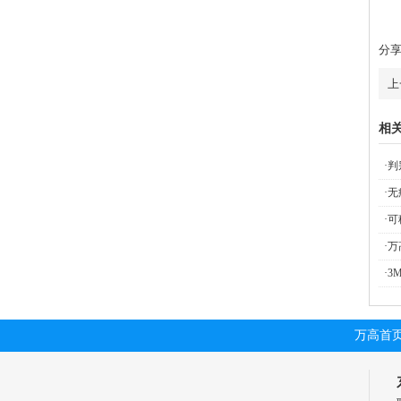
分
上
相
·
判
·
无
·
可
·
万
·
3
万高首