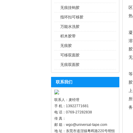
区
无痕挂钩胶
热
指环扣可移胶
万能水洗胶
凝
积木胶带
溶
无痕胶
胶
可移双面胶
无
无痕双面胶
万
等
联系我们
胶
上
所
联系人：麦经理
手 机：13922771681
务
电 话：0769-27282838
传 真：
邮 箱：wgo@universal-tape.com
地 址：东莞市道滘镇粤晖路220号明恒